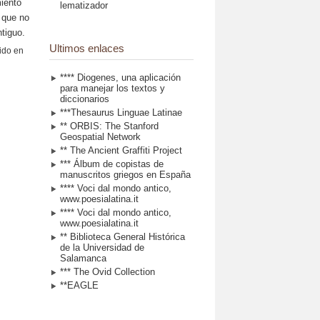
miento
lematizador
que no
tiguo.
Ultimos enlaces
dido en
**** Diogenes, una aplicación
para manejar los textos y
diccionarios
***Thesaurus Linguae Latinae
** ORBIS: The Stanford
Geospatial Network
** The Ancient Graffiti Project
*** Álbum de copistas de
manuscritos griegos en España
**** Voci dal mondo antico,
www.poesialatina.it
**** Voci dal mondo antico,
www.poesialatina.it
** Biblioteca General Histórica
de la Universidad de
Salamanca
*** The Ovid Collection
**EAGLE