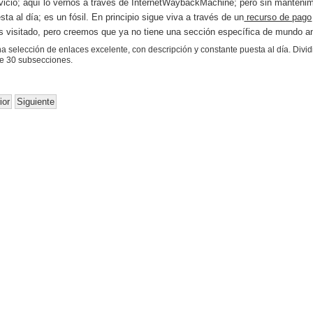
rvicio; aquí lo vernos a través de InternetWaybackMachine; pero sin manteni
sta al día; es un fósil. En principio sigue viva a través de un
recurso de pago
 visitado, pero creemos que ya no tiene una sección específica de mundo an
na selección de enlaces e
xcelente,
con descripción y constante puesta al día. Divi
e 30 subsecciones.
ior
Siguiente