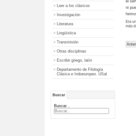
el se
Leer a los clásicos
ni pue
hemos
Investigación
Era u
Literatura
más d
Lingüística
Transmisión
Anter
Otras disciplinas
Escribir griego, latín
Departamento de Filología
Clásica e Indoeuropeo. USal
Buscar
Buscar...