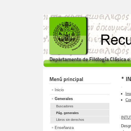
Departamento de Filología Clásica 
* I
Menú principal
Inicio
Imp
Generales
Cor
Buscadores
Pág. generales
INTUT
Libros sin derechos
Desgr
Enseñanza