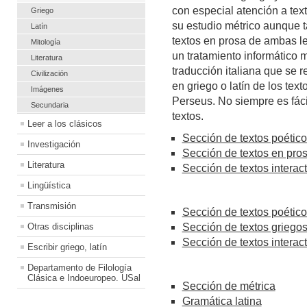
con especial atención a tex
Griego
su estudio métrico aunque 
Latín
textos en prosa de ambas le
Mitología
un tratamiento informático 
Literatura
traducción italiana que se 
Civilización
en griego o latín de los tex
Imágenes
Perseus. No siempre es fácil
Secundaria
textos.
Leer a los clásicos
Sección de textos poético
Investigación
Sección de textos en pros
Literatura
Sección de textos interact
Lingüística
Transmisión
Sección de textos poético
Otras disciplinas
Sección de textos griego
Sección de textos interact
Escribir griego, latín
Departamento de Filología
Clásica e Indoeuropeo. USal
Sección de métrica
Gramática latina