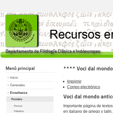
Departamento de Filología Clásica e Indoeuropeo
**** Voci dal mondo 
Menú principal
Inicio
Imprimir
Generales
Correo electrónico
Enseñanza
Voci dal mondo antic
Portales
Importante página de textos
Perseus
en italiano de griego y latí
Palladium