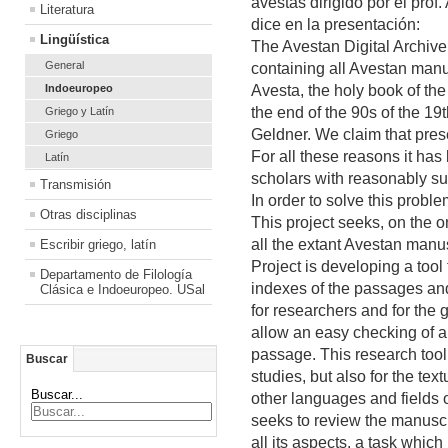
avestas dirigido por el prof
Literatura
dice en la presentación:
Lingüística
The Avestan Digital Archive
General
containing all Avestan manu
Indoeuropeo
Avesta, the holy book of the 
the end of the 90s of the 19
Griego y Latín
Geldner. We claim that pres
Griego
For all these reasons it has
Latín
scholars with reasonably sur
Transmisión
In order to solve this prob
Otras disciplinas
This project seeks, on the one
all the extant Avestan manu
Escribir griego, latín
Project is developing a tool
Departamento de Filología
indexes of the passages an
Clásica e Indoeuropeo. USal
for researchers and for the g
allow an easy checking of a
passage. This research tool 
Buscar
studies, but also for the tex
Buscar...
other languages and fields 
seeks to review the manuscri
all its aspects, a task whic