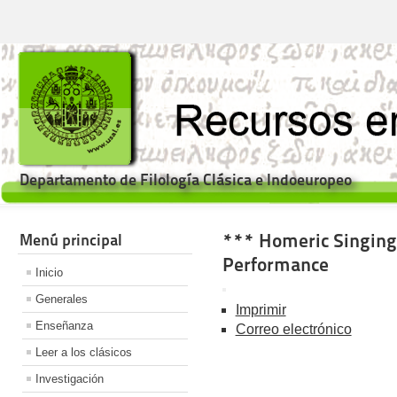
Departamento de Filología Clásica e Indoeuropeo
*** Homeric Singing.
Menú principal
Performance
Inicio
Generales
Imprimir
Enseñanza
Correo electrónico
Leer a los clásicos
Investigación