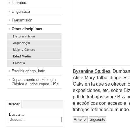
Literatura
Lingüística
Transmisión
Otras disciplinas
Historia antigua
Arqueología
Mujer y Género
Edad Media
Filosofía
Escribir griego, latín
Byzantine Studies
, Dumbar
Alice-Mary Talbot dirige es
Departamento de Filología
Oaks
en la que se ofrecen c
Clásica e Indoeuropeo. USal
exposiciones, etc. sobre Bi
pdf de trabajos sobre Bizanc
electrónicos con acceso a l
Buscar
trabajos referidos al mundo 
Buscar...
Anterior
Siguiente