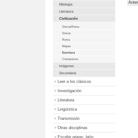
Anter
Mitología
Literatura
Civilización
Grecia/Roma
Grecia
Roma
Mapas
Escritura
Cristianismo
Imágenes
Secundaria
Leer a los clásicos
Investigación
Literatura
Lingüística
Transmisión
Otras disciplinas
Escribir griego, latín