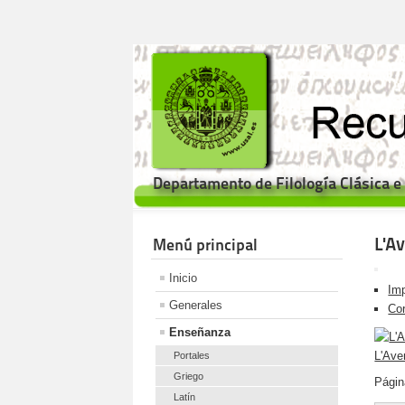
Departamento de Filología Clásica 
L'A
Menú principal
Inicio
Imp
Generales
Cor
Enseñanza
L'Ave
Portales
Griego
Págin
Latín