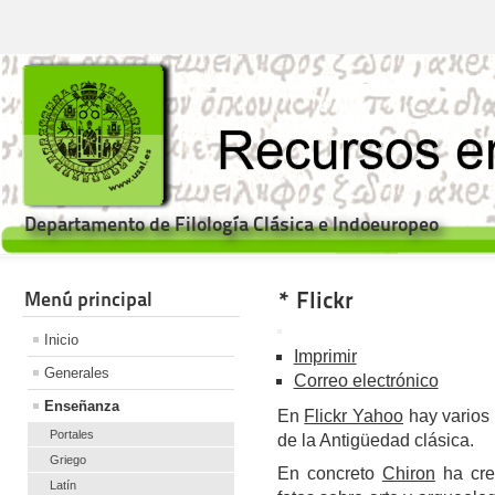
Departamento de Filología Clásica e Indoeuropeo
* Flickr
Menú principal
Inicio
Imprimir
Generales
Correo electrónico
Enseñanza
En
Flickr Yahoo
hay varios 
Portales
de la Antigüedad clásica.
Griego
En concreto
Chiron
ha cr
Latín