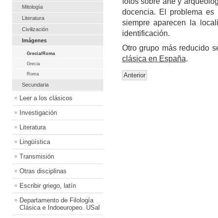
fotos sobre arte y arqueolo
Mitología
docencia. El problema es
Literatura
siempre aparecen la local
Civilización
identificación.
Imágenes
Otro grupo más reducido se
Grecia/Roma
clásica en España
.
Grecia
Roma
Anterior
Secundaria
Leer a los clásicos
Investigación
Literatura
Lingüística
Transmisión
Otras disciplinas
Escribir griego, latín
Departamento de Filología
Clásica e Indoeuropeo. USal