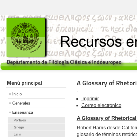
Departamento de Filología Clásica e Indoeuropeo
A Glossary of Rhetor
Menú principal
Inicio
Imprimir
Generales
Correo electrónico
Enseñanza
A Glossary of Rhetorica
Portales
Robert Harris desde Califor
Griego
glosario de términos retórico
Latín