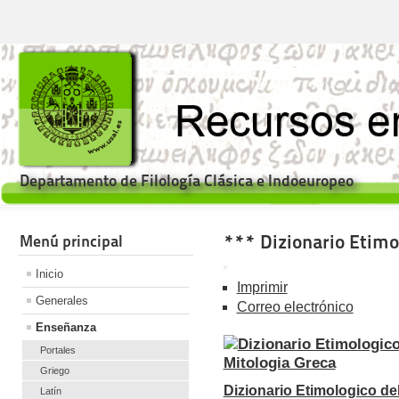
Departamento de Filología Clásica e Indoeuropeo
*** Dizionario Etimo
Menú principal
Inicio
Imprimir
Generales
Correo electrónico
Enseñanza
Portales
Griego
Dizionario Etimologico d
Latín