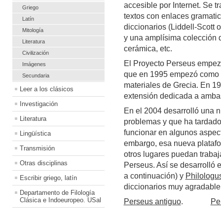
accesible por Internet. Se t
Griego
textos con enlaces gramatica
Latín
diccionarios (Liddell-Scott
Mitología
y una amplísima colección
Literatura
cerámica, etc.
Civilización
El Proyecto Perseus empez
Imágenes
que en 1995 empezó como p
Secundaria
materiales de Grecia. En 199
Leer a los clásicos
extensión dedicada a ambas
Investigación
En el 2004 desarrolló una
Literatura
problemas y que ha tardado
funcionar en algunos aspect
Lingüística
embargo, esa nueva platafo
Transmisión
otros lugares puedan trabaj
Otras disciplinas
Perseus. Así se desarrolló 
a continuación) y
Philologu
Escribir griego, latín
diccionarios muy agradable
Departamento de Filología
Clásica e Indoeuropeo. USal
Perseus antiguo
.
Pe