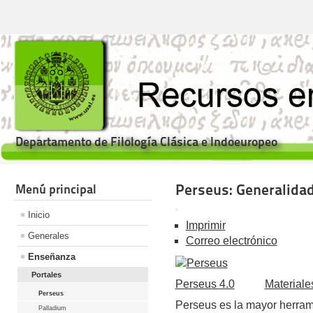
Departamento de Filología Clásica e Indoeuropeo
Perseus: Generalida
Menú principal
Inicio
Imprimir
Generales
Correo electrónico
Enseñanza
Portales
Perseus 4.0
Materiale
Perseus
Perseus es la mayor herram
Palladium