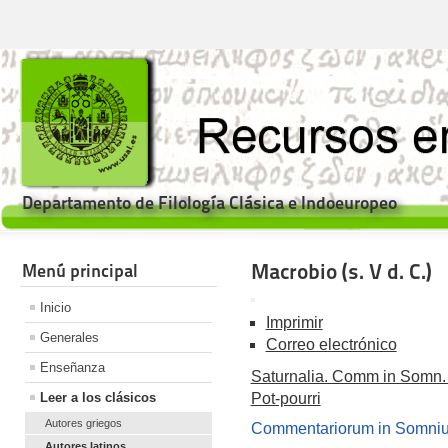
Departamento de Filología Clásica e Indoeuropeo
Macrobio (s. V d. C.)
Menú principal
Inicio
Imprimir
Generales
Correo electrónico
Enseñanza
Saturnalia. Comm in Somn. Sc
Leer a los clásicos
Pot-pourri
Autores griegos
Commentariorum in Somniu
Autores latinos