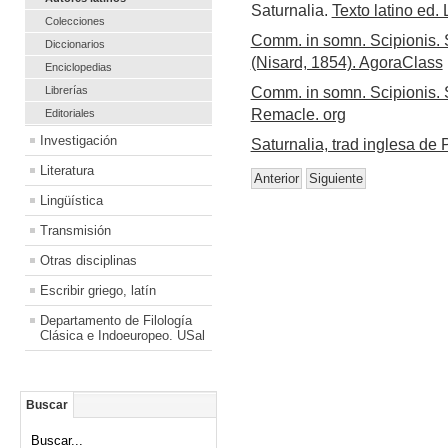
Saturnalia.
Texto latino ed.
Colecciones
Comm. in somn. Scipionis. Sat
Diccionarios
(Nisard, 1854). AgoraClass
Enciclopedias
Librerías
Comm. in somn. Scipionis. S
Remacle. org
Editoriales
Investigación
Saturnalia, trad inglesa de 
Literatura
Anterior
Siguiente
Lingüística
Transmisión
Otras disciplinas
Escribir griego, latín
Departamento de Filología
Clásica e Indoeuropeo. USal
Buscar
Buscar...