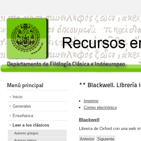
Departamento de Filología Clásica e Indoeuropeo
** Blackwell. Librería 
Menú principal
Inicio
Imprimir
Generales
Correo electrónico
Enseñanza
Blackwell
Leer a los clásicos
Librería de Oxford con una web i
Autores griegos
Anterior
Siguiente
Autores latinos