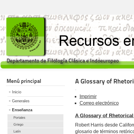
Departamento de Filología Clásica e Indoeuropeo
A Glossary of Rhetor
Menú principal
Inicio
Imprimir
Generales
Correo electrónico
Enseñanza
A Glossary of Rhetorica
Portales
Robert Harris desde Califor
Griego
glosario de términos retórico
Latín