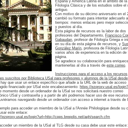
España y América Latina en el ámbito de la
Filología Clásica y de los estudios sobre e
antiguo.
Con motivo de su décimo aniversario en el
cambió su formato para intentar adecuarlo a
tiempos: menos enlaces pero mejor selecc
y puestos al día.
Esta página de recursos es la labor de dos
profesores del Departamento,
Francisco Co
Gabaudan
, profesor de Filología Griega e in
en su día de esta página de recursos, y
Su
González Marín
, profesora de Filología Lati
varios años de experiencia en la edición de 
página.
Se agradece su colaboración para enriquece
mantenerlas al día a través de
este correo
.
Instrucciones para el acceso a los recursos
ales suscritos por Biblioteca USal para profesores y alumnos de la USal desde
: hay que usar un enlace específico que añade a la URL de la web de acceso
ingido financiado por USal este encabezamiento:
https://ezproxy.usal.es/login
e momento desde un ordenador de la USal se nos solicitará nuestro correo
rónico USal y contraseña y a partir de ahí podremos hacer uso de ese recurs
tuviéramos navegando desde un ordenador con acceso a internet a través de 
jemplo para acceder un miembro de la USal a l'Année Philologique desde su 
usar este enlace:
://ezproxy.usal.es/login?url=http://cpps.brepolis.net/aph/search.cfm
acceder un miembro de la USal al TLG desde su casa debe usar este enlace: