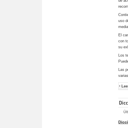
de ac
recom
Conti
uso d
media
El ca
con t
su ex
Los t
Puede
Las p
varia
Lee
Dicc
Úl
Dicc