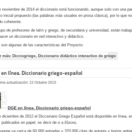
 noviembre de 2014 el diccionario está funcionando, aunque solo con una par
io inicial propuesto (las palabras más usuales en prosa clásica), por lo que n
do coherente.
upo de profesores de latín y griego, de secundaria y universidad, están traba
hacer un diccionario en red interactivo y didáctico.
 son algunas de las características del Proyecto:
r más: Dicciogriego, Diccionario didáctico interactivo de griego
en línea. Diccionario griego-español
tima actualización: 22 Octubre 2015
DGE en línea. Diccionario griego-español
 diciembre de 2012 el Diccionario Griego Español está disponible en línea, e
 publicados en papel, es decir de α a ἔξαυος.
upone ya cerca de 60.000 entradas y 370.000 citas de autores y textos antig