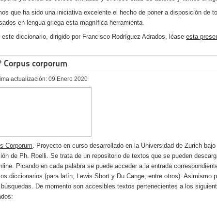
os que ha sido una iniciativa excelente el hecho de poner a disposición de t
esados en lengua griega esta magnífica herramienta.
 este diccionario, dirigido por Francisco Rodríguez Adrados, léase
esta prese
* Corpus corporum
tima actualización: 09 Enero 2020
us Corporum
. Proyecto en curso desarrollado en la Universidad de Zurich bajo 
ción de Ph. Roelli. Se trata de un repositorio de textos que se pueden descarg
online. Picando en cada palabra se puede acceder a la entrada correspondient
ntos diccionarios (para latín, Lewis Short y Du Cange, entre otros). Asimismo 
 búsquedas. De momento son accesibles textos pertenecientes a los siguien
ados: