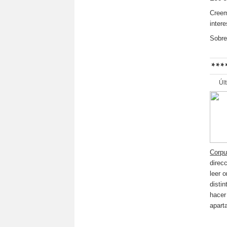
Creem
inter
Sobre
***
Úl
Corp
direc
leer 
disti
hacer
apart