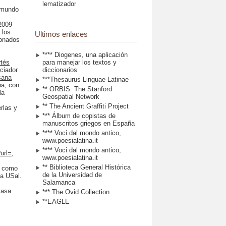
lematizador
l mundo
 2009
 los
Ultimos enlaces
ionados
**** Diogenes, una aplicación
rtés
para manejar los textos y
iciador
diccionarios
sana
***Thesaurus Linguae Latinae
na, con
** ORBIS: The Stanford
la
Geospatial Network
** The Ancient Graffiti Project
rlas y
*** Álbum de copistas de
manuscritos griegos en España
**** Voci dal mondo antico,
www.poesialatina.it
**** Voci dal mondo antico,
?url=
,
www.poesialatina.it
** Biblioteca General Histórica
o como
de la Universidad de
la USal.
Salamanca
casa
*** The Ovid Collection
**EAGLE