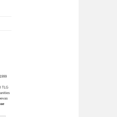
 1999
el TLG
anities
nuevas
uae