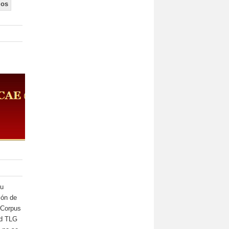
ios
su
ión de
l Corpus
ed TLG