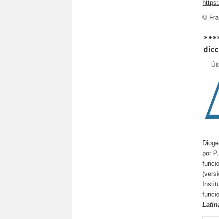
https
© Fra
****
dicc
Úl
Diog
por P
funci
(vers
Insti
funci
Latin