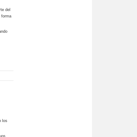
te del
o forma
jando
n los
uos.