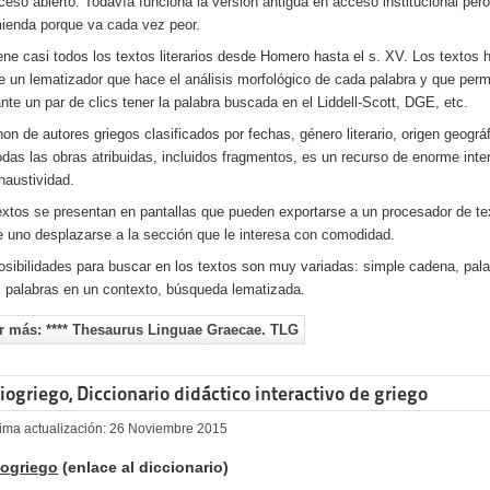
ceso abierto. Todavía funciona la versión antigua en acceso institucional per
ienda porque va cada vez peor.
ene casi todos los textos literarios desde Homero hasta el s. XV. Los textos
e un lematizador que hace el análisis morfológico de cada palabra y que perm
nte un par de clics tener la palabra buscada en el Liddell-Scott, DGE, etc.
non de autores griegos clasificados por fechas, género literario, origen geográf
odas las obras atribuidas, incluidos fragmentos, es un recurso de enorme inte
haustividad.
extos se presentan en pantallas que pueden exportarse a un procesador de te
 uno desplazarse a la sección que le interesa con comodidad.
osibilidades para buscar en los textos son muy variadas: simple cadena, pala
s palabras en un contexto, búsqueda lematizada.
r más: **** Thesaurus Linguae Graecae. TLG
iogriego, Diccionario didáctico interactivo de griego
tima actualización: 26 Noviembre 2015
iogriego
(enlace al diccionario)