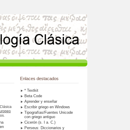
Enlaces destacados
* Textkit
Beta Code
Aprender y enseñar
 Clásica
Escribir griego en Windows
europeo
Tipografías/Fuentes Unicode
os.
con griego antiguo
una
Cicerón (s. I a. C.)
 en
Perseus: Diccionarios y