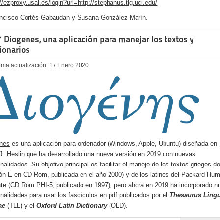
://ezproxy.usal.es/login?url=http://stephanus.tlg.uci.edu/
ncisco Cortés Gabaudan y Susana González Marín.
 Diogenes, una aplicación para manejar los textos y
ionarios
tima actualización: 17 Enero 2020
enes
es una aplicación para ordenador (Windows, Apple, Ubuntu) diseñada en
.J. Heslin que ha desarrollado una nueva versión en 2019 con nuevas
onalidades. Su objetivo principal es facilitar el manejo de los textos griegos d
ión E en CD Rom, publicada en el año 2000) y de los latinos del Packard Hum
tute (CD Rom PHI-5, publicado en 1997), pero ahora en 2019 ha incorporado 
onalidades para usar los fascículos en pdf publicados por el
Thesaurus Ling
ae
(TLL) y el
Oxford Latin Dictionary
(OLD).