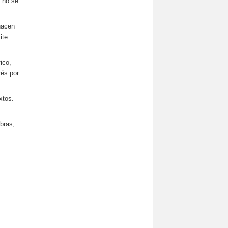
o no se
 hacen
ite
ico,
rés por
xtos.
bras,