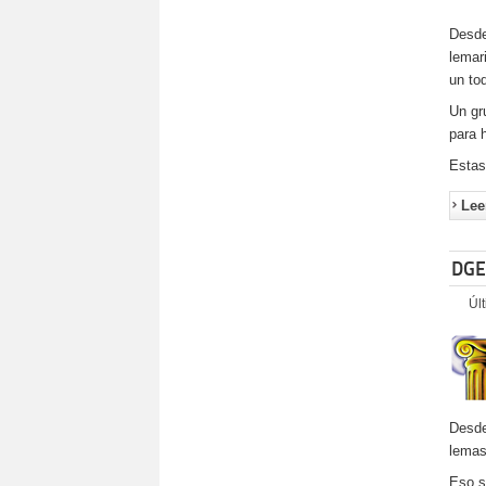
Desde
lemar
un to
Un gr
para 
Estas
Lee
DGE 
Úl
Desde
lemas
Eso s