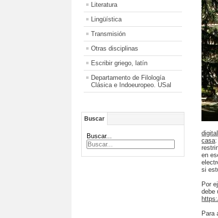
Literatura
Lingüística
Transmisión
Otras disciplinas
Escribir griego, latín
Departamento de Filología
Clásica e Indoeuropeo. USal
Buscar
digit
Buscar...
casa
restr
en es
elect
si es
Por e
debe 
https
Para 