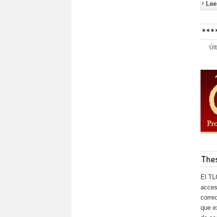
Lee
***
Úl
The
El TL
acces
corre
que e