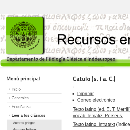
Departamento de Filología Clásica e Indoeuropeo
Catulo (s. I a. C.)
Menú principal
Inicio
Imprimir
Generales
Correo electrónico
Enseñanza
Texto latino (ed. E. T. Merri
Leer a los clásicos
vocab. lematiz. Perseus.
Autores griegos
Texto latino. Intratext
(índice
Autores latinos