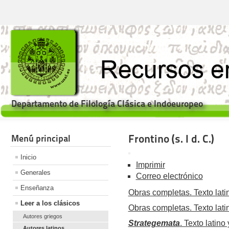
Departamento de Filología Clásica e Indoeuropeo
Frontino (s. I d. C.)
Menú principal
Inicio
Imprimir
Generales
Correo electrónico
Enseñanza
Obras completas. Texto latin
Leer a los clásicos
Obras completas. Texto latin
Autores griegos
Strategemata
. Texto latino 
Autores latinos