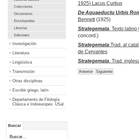
1925) Lacus Curtius
Colecciones
De Aquaeductu Urbis Ro
Diccionarios
Bennett
(1925)
Enciclopedias
Librerías
Strategemata
. Texto latino
concord.)
Editoriales
Investigación
Strategemata
.Trad. al cata
de Cervantes
Literatura
Strategemata
. Trad. ingle
Lingüística
Transmisión
Anterior
Siguiente
Otras disciplinas
Escribir griego, latín
Departamento de Filología
Clásica e Indoeuropeo. USal
Buscar
Buscar...