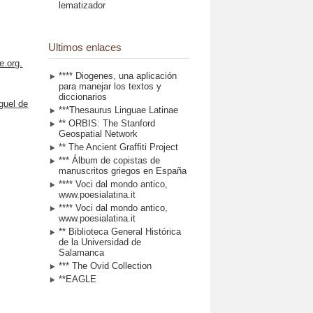
lematizador
Ultimos enlaces
.org.
**** Diogenes, una aplicación
para manejar los textos y
diccionarios
guel de
***Thesaurus Linguae Latinae
** ORBIS: The Stanford
Geospatial Network
** The Ancient Graffiti Project
*** Álbum de copistas de
manuscritos griegos en España
**** Voci dal mondo antico,
www.poesialatina.it
**** Voci dal mondo antico,
www.poesialatina.it
** Biblioteca General Histórica
de la Universidad de
Salamanca
*** The Ovid Collection
**EAGLE