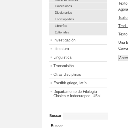
Texto
Colecciones
Agora
Diccionarios
Texto
Enciclopedias
Trad.
Librerías
Editoriales
Texto
Investigación
Una b
Cerva
Literatura
Lingüística
Anter
Transmisión
Otras disciplinas
Escribir griego, latín
Departamento de Filología
Clásica e Indoeuropeo. USal
Buscar
Buscar...