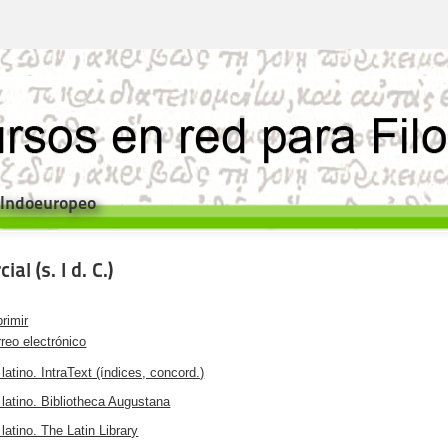
e Indoeuropeo
ial (s. I d. C.)
rimir
reo electrónico
latino. IntraText (índices, concord.)
 latino. Bibliotheca Augustana
latino. The Latin Library