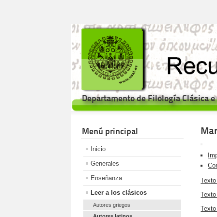
Departamento de Filología Clásica 
Marc
Menú principal
Inicio
Imp
Generales
Cor
Enseñanza
Texto 
Leer a los clásicos
Texto
Autores griegos
Texto 
Autores latinos