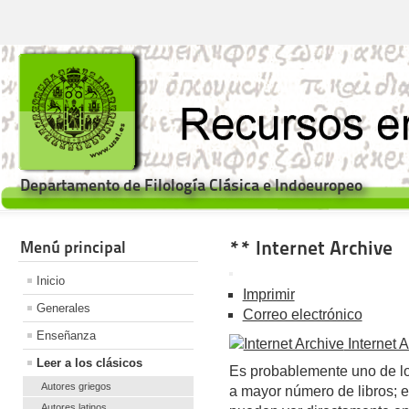
Departamento de Filología Clásica e Indoeuropeo
** Internet Archive
Menú principal
Inicio
Imprimir
Generales
Correo electrónico
Enseñanza
Internet A
Leer a los clásicos
Es probablemente uno de los
Autores griegos
a mayor número de libros; e
Autores latinos