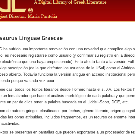
saurus Linguae Graecae
G ha sufrido una importante renovación con una novedad que complica algo 
o: es necesario registrarse como usuario (y confirmar su registro en la direcc
o electrónico que uno haya proporcionado). Esto afecta tanto a la versión Ful
xige suscripción (de la que disfrutan los usuarios de la USal) como al Abridg
ceso abierto. Todavía funciona la versión antigua en acceso institucional per
ienda porque va cada vez peor.
ene casi todos los textos literarios desde Homero hasta el s. XV. Los textos
e un lematizador que hace el análisis morfológico de cada palabra y que perm
nte un par de clics tener la palabra buscada en el Liddell-Scott, DGE, etc.
non de autores griegos clasificados por fechas, género literario, origen geográf
odas las obras atribuidas, incluidos fragmentos, es un recurso de enorme inte
haustividad.
extos se presentan en pantallas que pueden exportarse a un procesador de te