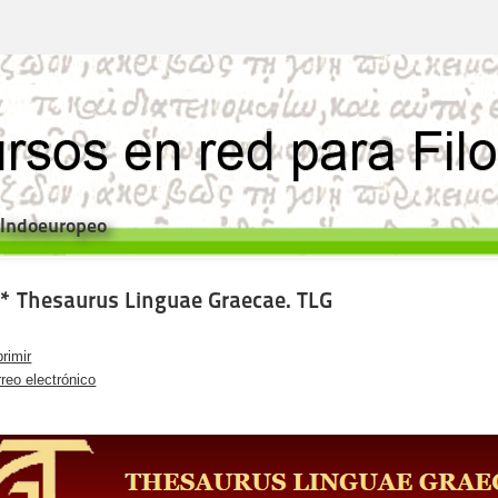
e Indoeuropeo
* Thesaurus Linguae Graecae. TLG
rimir
reo electrónico