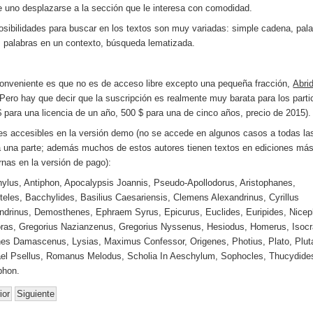
 uno desplazarse a la sección que le interesa con comodidad.
osibilidades para buscar en los textos son muy variadas: simple cadena, pala
s palabras en un contexto, búsqueda lematizada.
conveniente es que no es de acceso libre excepto una pequeña fracción,
Abri
 Pero hay que decir que la suscripción es realmente muy barata para los parti
$ para una licencia de un año, 500 $ para una de cinco años, precio de 2015).
es accesibles en la versión demo (no se accede en algunos casos a todas la
a una parte; además muchos de estos autores tienen textos en ediciones má
nas en la versión de pago):
ylus, Antiphon, Apocalypsis Joannis, Pseudo-Apollodorus, Aristophanes,
oteles, Bacchylides, Basilius Caesariensis, Clemens Alexandrinus, Cyrillus
ndrinus, Demosthenes, Ephraem Syrus, Epicurus, Euclides, Euripides, Nice
ras, Gregorius Nazianzenus, Gregorius Nyssenus, Hesiodus, Homerus, Isocr
es Damascenus, Lysias, Maximus Confessor, Origenes, Photius, Plato, Plut
el Psellus, Romanus Melodus, Scholia In Aeschylum, Sophocles, Thucydide
phon.
ior
Siguiente