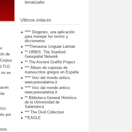
lematizador
Ultimos enlaces
**** Diogenes, una aplicación
para manejar los textos y
diccionarios
***Thesaurus Linguae Latinae
su
** ORBIS: The Stanford
ión de
Geospatial Network
l Corpus
** The Ancient Graffiti Project
ed TLG
*** Álbum de copistas de
manuscritos griegos en España
o no se
**** Voci dal mondo antico,
www.poesialatina.it
 hacen
**** Voci dal mondo antico,
www.poesialatina.it
ite
** Biblioteca General Histórica
de la Universidad de
Salamanca
ico,
*** The Ovid Collection
rés por
**EAGLE
xtos.