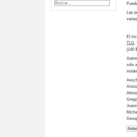
Puede
Las p
varia
El in
TLG
.
(140 
Autor
sólo 
moder
Aesch
Arist
Alexa
Grego
Joann
Micha
Xeno
Anter