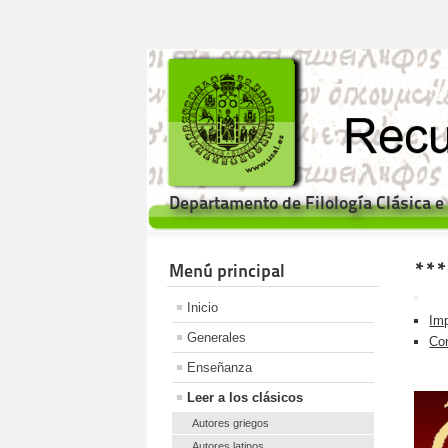
Departamento de Filología Clásica 
***
Menú principal
Inicio
Imp
Generales
Cor
Enseñanza
Leer a los clásicos
Autores griegos
Autores latinos