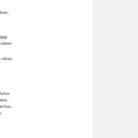
bras,
dged
culares
s obras,
s
phorus
ates,
archus,
s,