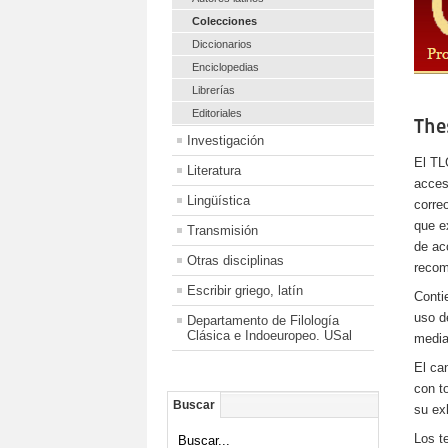
Colecciones
Diccionarios
Enciclopedias
Librerías
Editoriales
The
Investigación
El TL
Literatura
acces
Lingüística
corre
que e
Transmisión
de ac
Otras disciplinas
recom
Escribir griego, latín
Conti
uso d
Departamento de Filología
Clásica e Indoeuropeo. USal
media
El ca
con t
Buscar
su ex
Los t
Buscar...