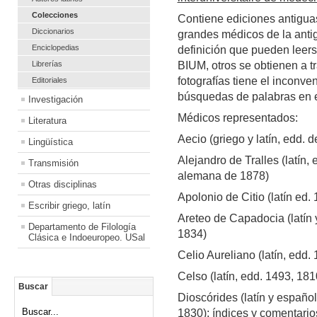
Colecciones
Contiene ediciones antigu
Diccionarios
grandes médicos de la anti
Enciclopedias
definición que pueden leers
Librerías
BIUM, otros se obtienen a t
fotografías tiene el inconv
Editoriales
búsquedas de palabras en el
Investigación
Médicos representados:
Literatura
Aecio (griego y latín, edd. 
Lingüística
Alejandro de Tralles (latín,
Transmisión
alemana de 1878)
Otras disciplinas
Apolonio de Citio (latín ed.
Escribir griego, latín
Areteo de Capadocia (latín 
Departamento de Filología
1834)
Clásica e Indoeuropeo. USal
Celio Aureliano (latín, edd.
Celso (latín, edd. 1493, 18
Buscar
Dioscórides (latín y españo
Buscar...
1830); índices y comentario