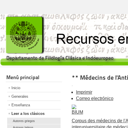
Departamento de Filología Clásica e Indoeuropeo
** Médecins de l'Ant
Menú principal
Inicio
Imprimir
Generales
Correo electrónico
Enseñanza
Leer a los clásicos
Corpus des médecins de l'An
Autores griegos
interuniversitaire de médeci
Autores latinos