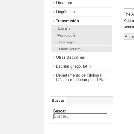
Literatura
Lingüística
The A
Ademá
Transmisión
secci
Epigrafía
Papirología
Anter
Codicología
Historia del libro
Otras disciplinas
Escribir griego, latín
Departamento de Filología
Clásica e Indoeuropeo. USal
Buscar
Buscar...