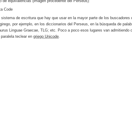
o de equivalencias (imagen procedente del Perseus):
 sistema de escritura que hay que usar en la mayor parte de los buscadores 
 girego, por ejemplo, en los diccionarios del Perseus, en la búsqueda de palab
urus Linguae Graecae, TLG; etc. Poco a poco esos lugares van admitiendo 
 paralela teclear en
griego Unicode
.