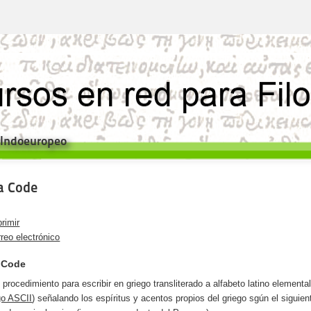
e Indoeuropeo
a Code
rimir
reo electrónico
 Code
 procedimiento para escribir en griego transliterado a alfabeto latino elementa
go ASCII
) señalando los espíritus y acentos propios del griego sgún el siguien