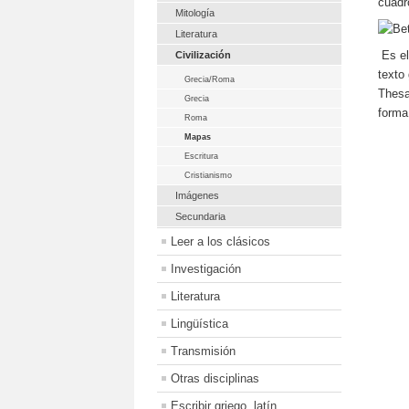
cuadr
Mitología
Literatura
Es el
Civilización
texto
Grecia/Roma
Thesa
Grecia
forma
Roma
Mapas
Escritura
Cristianismo
Imágenes
Secundaria
Leer a los clásicos
Investigación
Literatura
Lingüística
Transmisión
Otras disciplinas
Escribir griego, latín