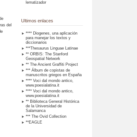
lematizador
de
Ultimos enlaces
ras del
de
**** Diogenes, una aplicación
para manejar los textos y
diccionarios
***Thesaurus Linguae Latinae
** ORBIS: The Stanford
Geospatial Network
** The Ancient Graffiti Project
*** Álbum de copistas de
manuscritos griegos en España
**** Voci dal mondo antico,
www.poesialatina.it
**** Voci dal mondo antico,
www.poesialatina.it
** Biblioteca General Histórica
de la Universidad de
Salamanca
*** The Ovid Collection
**EAGLE