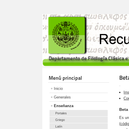
Departamento de Filología Clásica 
Bet
Menú principal
Inicio
Imp
Generales
Cor
Enseñanza
Beta
Portales
Es un
Griego
(
códi
Latín