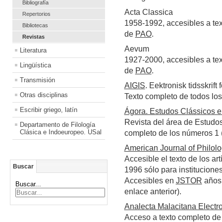
Bibliografía
Acta Classica
Repertorios
1958-1992, accesibles a te
Bibliotecas
de
PAO
.
Revistas
Aevum
Literatura
1927-2000, accesibles a te
Lingüística
de
PAO
.
Transmisión
AIGIS
. Eektronisk tidsskrift
Otras disciplinas
Texto completo de todos lo
Escribir griego, latín
Ágora. Estudos Clássicos 
Revista del área de Estudos
Departamento de Filología
Clásica e Indoeuropeo. USal
completo de los números 1 (
American Journal of Philol
Accesible el texto de los ar
Buscar
1996 sólo para institucione
Accesibles en
JSTOR
años 
Buscar...
enlace anterior).
Analecta Malacitana Electr
Acceso a texto completo de