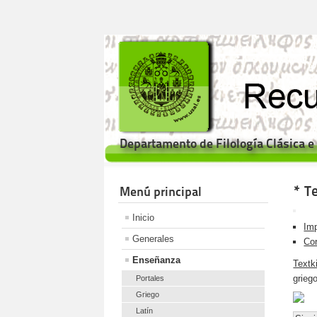
Departamento de Filología Clásica 
* Te
Menú principal
Inicio
Imp
Generales
Cor
Enseñanza
Textki
griego
Portales
Griego
Latín