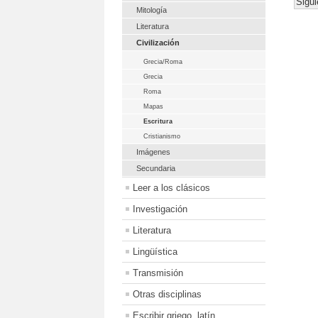
Sigui
Mitología
Literatura
Civilización
Grecia/Roma
Grecia
Roma
Mapas
Escritura
Cristianismo
Imágenes
Secundaria
Leer a los clásicos
Investigación
Literatura
Lingüística
Transmisión
Otras disciplinas
Escribir griego, latín