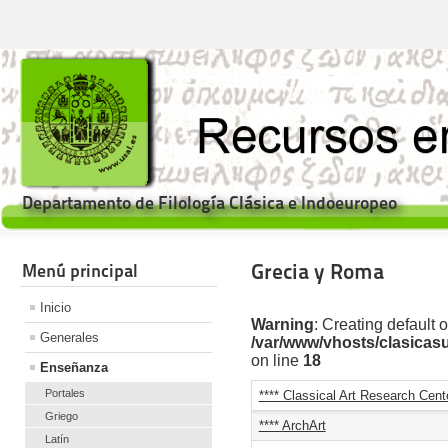
Departamento de Filología Clásica e Indoeuropeo
Grecia y Roma
Menú principal
Inicio
Warning
: Creating default 
Generales
/var/www/vhosts/clasicas
on line
18
Enseñanza
Portales
**** Classical Art Research Cent
Griego
**** ArchArt
Latín