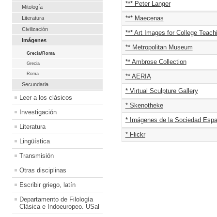
*** Peter Langer
Mitología
*** Maecenas
Literatura
Civilización
*** Art Images for College Teach
Imágenes
** Metropolitan Museum
Grecia/Roma
** Ambrose Collection
Grecia
Roma
** AERIA
Secundaria
* Virtual Sculpture Gallery
Leer a los clásicos
* Skenotheke
Investigación
* Imágenes de la Sociedad Espa
Literatura
* Flickr
Lingüística
Transmisión
Otras disciplinas
Escribir griego, latín
Departamento de Filología
Clásica e Indoeuropeo. USal