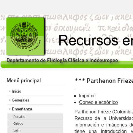
Departamento de Filología Clásica e Indoeuropeo
*** Parthenon Frieze
Menú principal
Inicio
Imprimir
Generales
Correo electrónico
Enseñanza
Parthenon Frieze (Columbi
Portales
Recurso de la Universida
Griego
información e imágenes de
Latín
tiene una introducción 