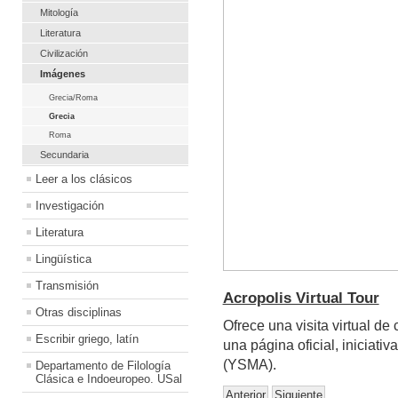
Mitología
Literatura
Civilización
Imágenes
Grecia/Roma
Grecia
Roma
Secundaria
Leer a los clásicos
Investigación
Literatura
Lingüística
Transmisión
Acropolis Virtual Tour
Otras disciplinas
Ofrece una visita virtual de 
Escribir griego, latín
una página oficial, iniciati
(YSMA).
Departamento de Filología
Clásica e Indoeuropeo. USal
Anterior
Siguiente