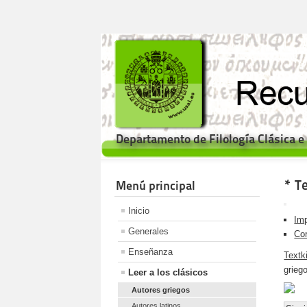
Departamento de Filología Clásica 
* Te
Menú principal
Inicio
Imp
Generales
Cor
Enseñanza
Textki
griego
Leer a los clásicos
Autores griegos
Autores latinos