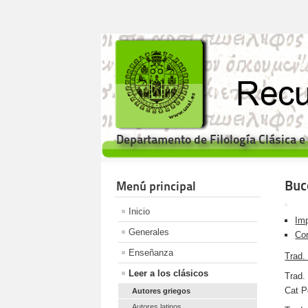
Departamento de Filología Clásica 
Bucó
Menú principal
Inicio
Imp
Generales
Cor
Enseñanza
Trad.
Leer a los clásicos
Trad.
Cat 
Autores griegos
Autores latinos