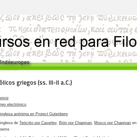
e Indoeuropeo
licos griegos (ss. III-II a.C.)
rimir
reo electrónico
 inglesa anónima en Project Gutenberg
 inglesa de
Teócrito por Caverley
,
Bión por Chapman
,
Mosco por Chapman
en
Poems