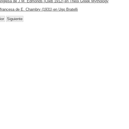
 inglesa de J.M. Edmonds (Loeb 1912) en Theoi Greek Mythology
 francesa de E. Chambry (1931) en Ugo Bratelli
ior
Siguiente